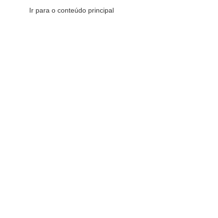
Ir para o conteúdo principal
CATEGORIAS DE PRODUTOS
C
16
FILTRAR POR PREÇO
Início
»
Anjo
Redes Sociais
FILTRAR
Fique por dentro