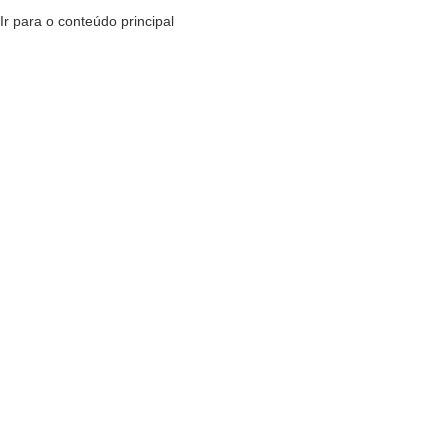
Ir para o conteúdo principal
MENU
R$
0,