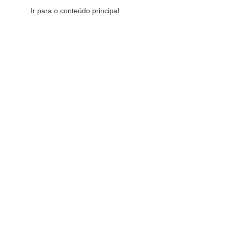
Ir para o conteúdo principal
CATEGORIAS DE PRODUTOS
C
16
FILTRAR POR PREÇO
Início
»
Sacra
Redes Sociais
FILTRAR
Fique por dentro