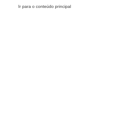
Ir para o conteúdo principal
CATEGORIAS DE PRODUTOS
CATEGORIAS DE PRODUTOS
Comemorativos
16
Decorativos
175
Esotéricos
6
Sacras
147
Redes Sociais
Fique por dentro