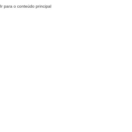
Ir para o conteúdo principal
MENU
R$
0,