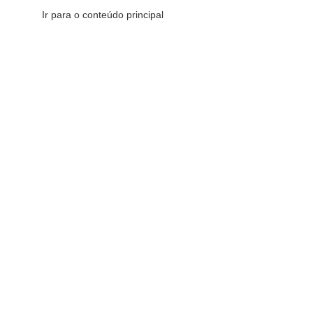
Ir para o conteúdo principal
CATEGORIAS DE PRODUTOS
CATEGORIAS DE PRODUTOS
Comemorativos
16
Decorativos
175
Esotéricos
6
Sacras
147
Redes Sociais
Fique por dentro