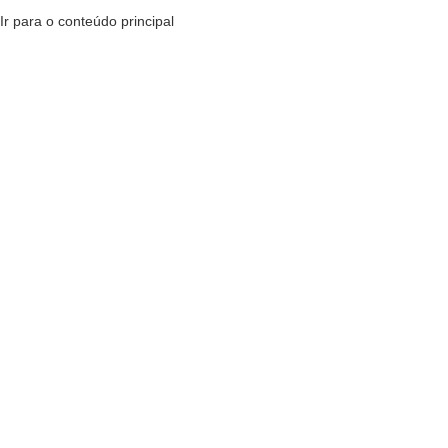
Ir para o conteúdo principal
MENU
R$
0,