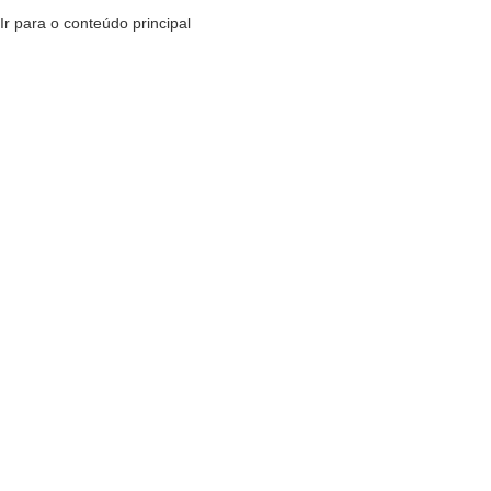
Ir para o conteúdo principal
MENU
R$
0,