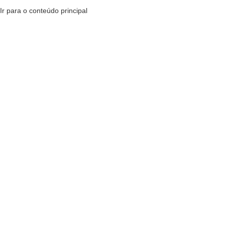
Ir para o conteúdo principal
MENU
R$
0,