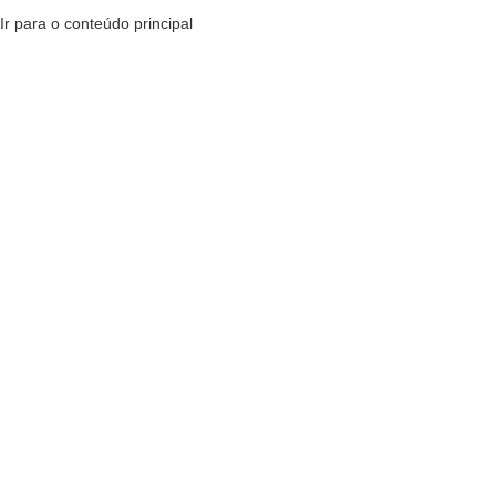
Ir para o conteúdo principal
MENU
R$
0,
-8%