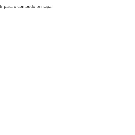
Ir para o conteúdo principal
MENU
R$
0,