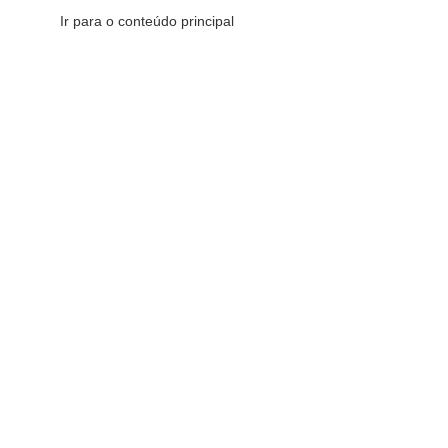
Ir para o conteúdo principal
CATEGORIAS DE PRODUTOS
C
16
FILTRAR POR PREÇO
Início
»
Divino
Redes Sociais
FILTRAR
Fique por dentro