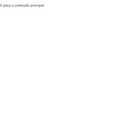
Ir para o conteúdo principal
MENU
R$
0,