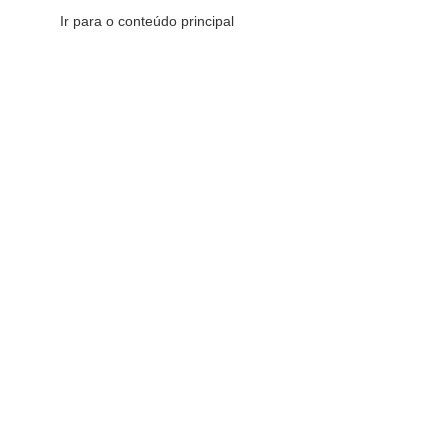
Ir para o conteúdo principal
CATEGORIAS DE PRODUTOS
C
16
FILTRAR POR PREÇO
Início
»
Hallo
Redes Sociais
FILTRAR
Fique por dentro