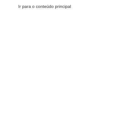
Ir para o conteúdo principal
CATEGORIAS DE PRODUTOS
C
16
FILTRAR POR PREÇO
Início
»
Cozin
Redes Sociais
FILTRAR
Fique por dentro