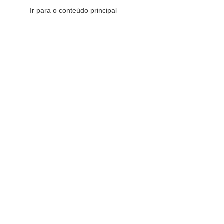
Ir para o conteúdo principal
CATEGORIAS DE PRODUTOS
C
16
FILTRAR POR PREÇO
Início
»
Bíblia
Redes Sociais
FILTRAR
Fique por dentro