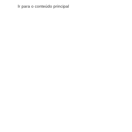
Ir para o conteúdo principal
CATEGORIAS DE PRODUTOS
CATEGORIAS DE PRODUTOS
Comemorativos
16
Decorativos
175
Esotéricos
6
Sacras
147
Redes Sociais
Fique por dentro