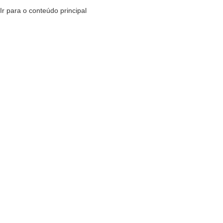
Ir para o conteúdo principal
TROCAS E DEVOLUÇÕES
ESQUECEU A SENHA?
LGPD
CATEGORIAS
DE
CONTATE-NOS
PRODUTOS