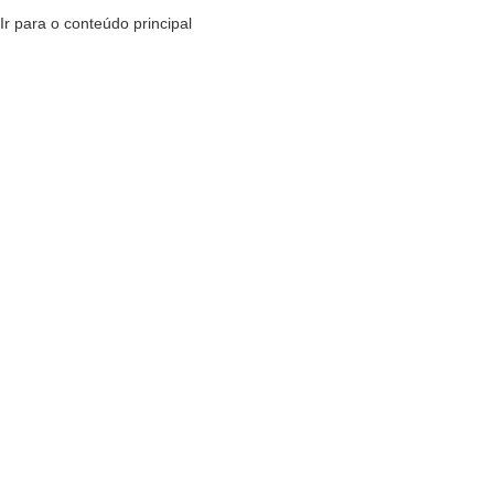
Ir para o conteúdo principal
MENU
R$
0,