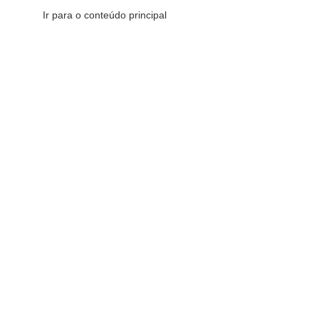
Ir para o conteúdo principal
CATEGORIAS DE PRODUTOS
CATEGORIAS DE PRODUTOS
V
Comemorativos
16
Decorativos
175
Esotéricos
6
Sacras
147
Redes Sociais
Fique por dentro