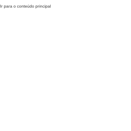
Ir para o conteúdo principal
MENU
R$
0,