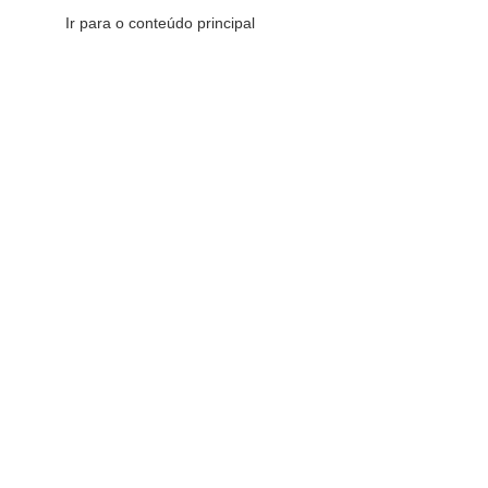
Ir para o conteúdo principal
CATEGORIAS DE PRODUTOS
CATEGORIAS DE PRODUTOS
Comemorativos
16
Decorativos
175
Esotéricos
6
Sacras
147
Redes Sociais
Fique por dentro