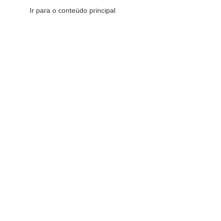
Ir para o conteúdo principal
CATEGORIAS DE PRODUTOS
CATEGORIAS DE PRODUTOS
Comemorativos
16
Decorativos
175
Esotéricos
6
Sacras
147
Redes Sociais
Fique por dentro