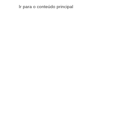
Ir para o conteúdo principal
CATEGORIAS DE PRODUTOS
CATEGORIAS DE PRODUTOS
V
Comemorativos
16
Decorativos
175
Esotéricos
6
Sacras
147
Redes Sociais
Fique por dentro