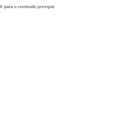
Ir para o conteúdo principal
MENU
R$
0,