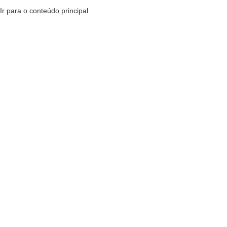
Ir para o conteúdo principal
MENU
R$
0,