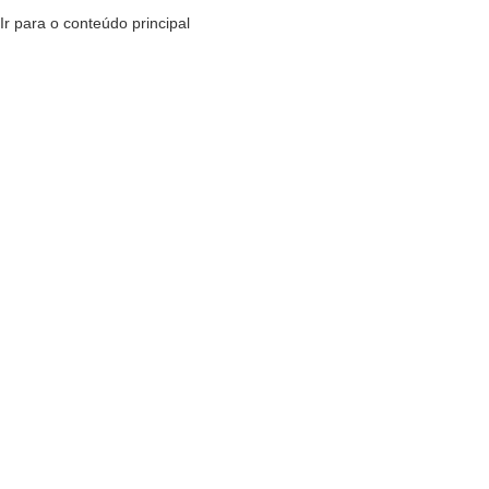
Ir para o conteúdo principal
MENU
R$
0,