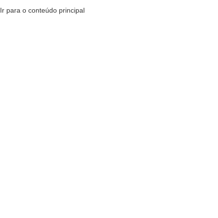
Ir para o conteúdo principal
MENU
R$
0,