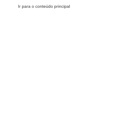
Ir para o conteúdo principal
CATEGORIAS DE PRODUTOS
CATEGORIAS DE PRODUTOS
VENDI
DO
Comemorativos
16
Decorativos
175
Esotéricos
6
Sacras
147
Redes Sociais
Fique por dentro