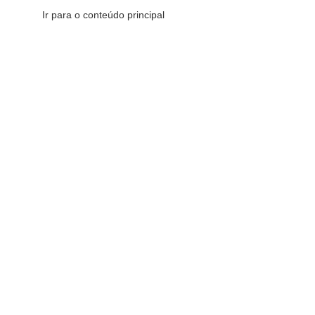
Ir para o conteúdo principal
CATEGORIAS DE PRODUTOS
CATEGORIAS DE PRODUTOS
Comemorativos
16
Decorativos
175
Esotéricos
6
Sacras
147
Redes Sociais
Fique por dentro