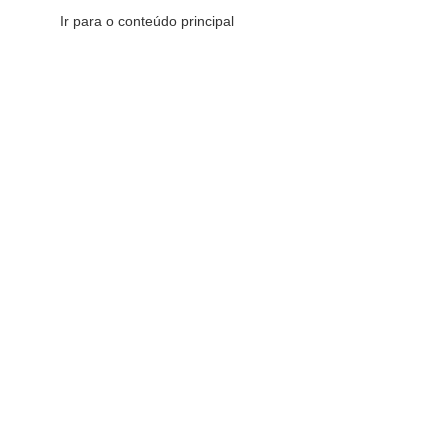
Ir para o conteúdo principal
CATEGORIAS DE PRODUTOS
Nada encontrado
Desculpas, mas nenhum resultado foi encontrado. Talvez a b
Redes Sociais
Fique por dentro